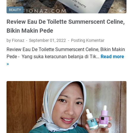
BEAUTY
Review Eau De Toilette Summerscent Celine,
Bikin Makin Pede
by Fionaz
September 01, 2022
Posting Komentar
Review Eau De Toilette Summerscent Celine, Bikin Makin
Pede - Yang suka keracunan belanja di Tik…
Read more
R
»
e
v
i
e
w
E
a
u
D
e