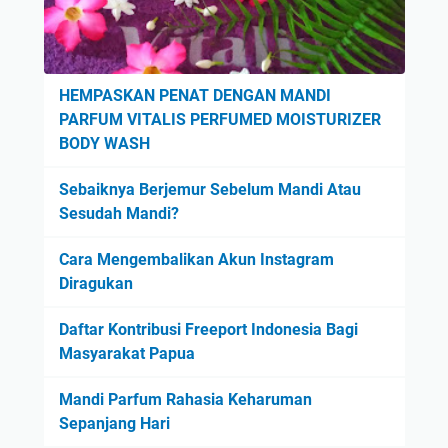
n
W
t
a
e
j
l
a
HEMPASKAN PENAT DENGAN MANDI
l
h
PARFUM VITALIS PERFUMED MOISTURIZER
a
,
BODY WASH
A
P
s
o
Sebaiknya Berjemur Sebelum Mandi Atau
i
n
Sesudah Mandi?
a
d
t
’
Cara Mengembalikan Akun Instagram
i
s
Diragukan
c
T
a
Daftar Kontribusi Freeport Indonesia Bagi
r
D
Masyarakat Papua
i
a
p
Mandi Parfum Rahasia Keharuman
y
l
Sepanjang Hari
&
e