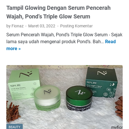
t
t
o
Tampil Glowing Dengan Serum Pencerah
t
&
n
B
Wajah, Pond’s Triple Glow Serum
S
e
r
e
r
by Fionaz
Maret 03, 2022
Posting Komentar
i
r
Serum Pencerah Wajah, Pond’s Triple Glow Serum - Sejak
g
i
lama saya udah mengenal produk Pond’s. Bah…
Read
T
h
o
more »
a
t
u
m
l
s
p
y
l
i
E
y
l
s
S
G
s
m
l
e
o
o
n
o
w
c
t
i
e
h
n
T
i
g
o
n
BEAUTY