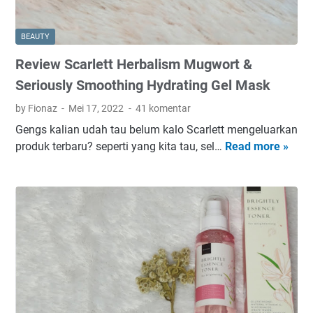
e
l
i
d
e
n
e
BEAUTY
t
a
Review Scarlett Herbalism Mugwort &
t
m
Y
i
Seriously Smoothing Hydrating Gel Mask
o
d
by Fionaz
Mei 17, 2022
41 komentar
r
e
Gengs kalian udah tau belum kalo Scarlett mengeluarkan
d
T
produk terbaru? seperti yang kita tau, sel…
Read more »
R
a
e
e
n
r
v
i
b
i
a
a
e
n
i
w
S
k
S
e
d
c
a
a
a
S
r
r
a
i