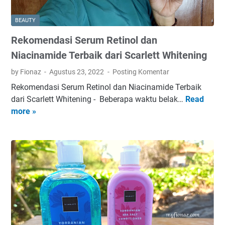
T
o
BEAUTY
i
Rekomendasi Serum Retinol dan
l
e
Niacinamide Terbaik dari Scarlett Whitening
t
by Fionaz
Agustus 23, 2022
Posting Komentar
t
Rekomendasi Serum Retinol dan Niacinamide Terbaik
e
dari Scarlett Whitening - Beberapa waktu belak…
Read
R
S
more »
e
u
k
m
o
m
m
e
e
r
n
s
d
c
a
e
s
n
i
t