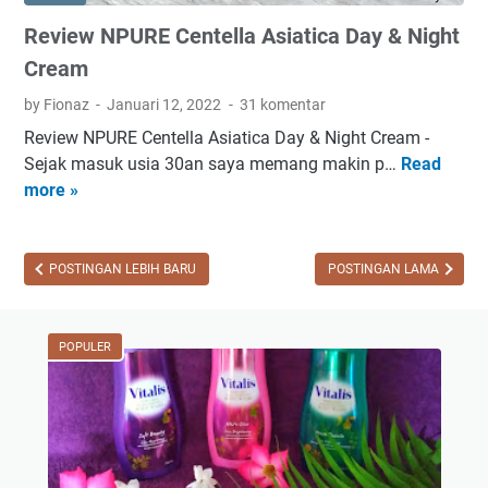
D
n
g
Review NPURE Centella Asiatica Day & Night
e
e
H
n
r
Cream
y
g
d
by Fionaz
Januari 12, 2022
31 komentar
a
r
Review NPURE Centella Asiatica Day & Night Cream -
n
a
Sejak masuk usia 30an saya memang makin p…
Read
R
S
t
more »
e
e
i
v
r
n
i
u
g
e
POSTINGAN LEBIH BARU
POSTINGAN LAMA
m
G
w
P
e
N
e
l
P
POPULER
n
M
U
c
a
R
e
s
E
r
k
C
a
e
h