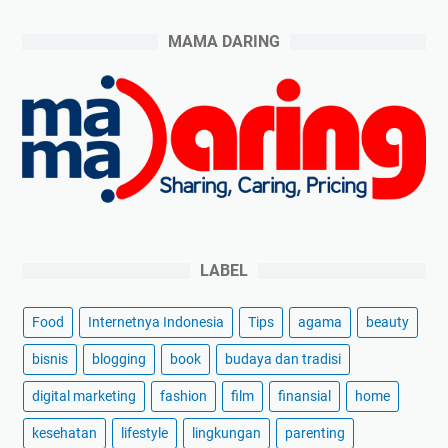
N
G
i
l
MAMA DARING
g
o
h
w
t
S
C
e
r
r
e
u
a
m
m
LABEL
Food
Internetnya Indonesia
Tips
agama
beauty
bisnis
blogging
book
budaya dan tradisi
digital marketing
fashion
film
finansial
home
kesehatan
lifestyle
lingkungan
parenting