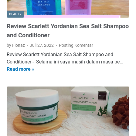
S
C
e
e
BEAUTY
r
l
Review Scarlett Yordanian Sea Salt Shampoo
u
i
m
n
and Conditioner
R
e
by Fionaz
Juli 27, 2022
Posting Komentar
e
,
Review Scarlett Yordanian Sea Salt Shampoo and
t
B
Conditioner - Selama ini saya masih dalam masa pe…
i
i
Read more »
R
n
k
e
o
i
v
l
n
i
d
M
e
a
a
w
n
k
S
N
i
c
i
n
a
a
P
r
c