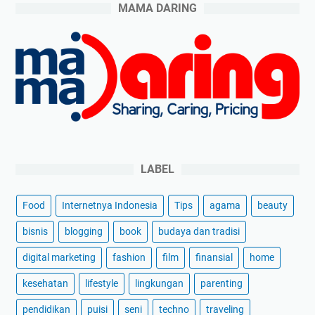
MAMA DARING
e
n
t
f
o
r
Y
o
u
r
LABEL
B
r
Food
Internetnya Indonesia
Tips
agama
beauty
i
d
bisnis
blogging
book
budaya dan tradisi
a
digital marketing
fashion
film
finansial
home
l
G
kesehatan
lifestyle
lingkungan
parenting
o
pendidikan
puisi
seni
techno
traveling