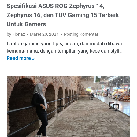
Spesifikasi ASUS ROG Zephyrus 14,
Zephyrus 16, dan TUV Gaming 15 Terbaik
Untuk Gamers
by Fionaz
Maret 20, 2024
Posting Komentar
Laptop gaming yang tipis, ringan, dan mudah dibawa
kemana-mana, dengan tampilan yang kece dan styli…
Read more »
S
p
e
s
i
f
i
k
a
s
i