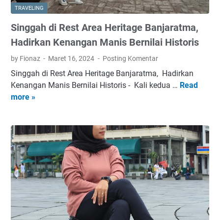
A
TRAVELING
S
Singgah di Rest Area Heritage Banjaratma,
U
S
Hadirkan Kenangan Manis Bernilai Historis
R
by Fionaz
Maret 16, 2024
Posting Komentar
O
Singgah di Rest Area Heritage Banjaratma, Hadirkan
G
Kenangan Manis Bernilai Historis - Kali kedua …
Read
S
Z
more »
i
e
n
p
g
h
g
y
a
r
h
u
d
s
i
1
R
4
e
,
s
Z