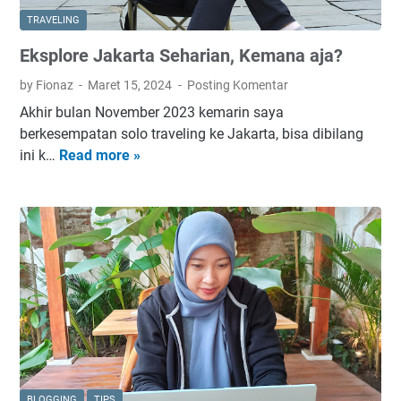
t
e
TRAVELING
A
p
Eksplore Jakarta Seharian, Kemana aja?
r
h
e
y
by Fionaz
Maret 15, 2024
Posting Komentar
a
r
Akhir bulan November 2023 kemarin saya
H
u
berkesempatan solo traveling ke Jakarta, bisa dibilang
e
s
ini k…
Read more »
E
r
1
k
i
6
s
t
,
p
a
d
l
g
a
o
e
n
r
B
T
e
a
U
J
n
V
a
j
G
k
a
a
a
r
BLOGGING
TIPS