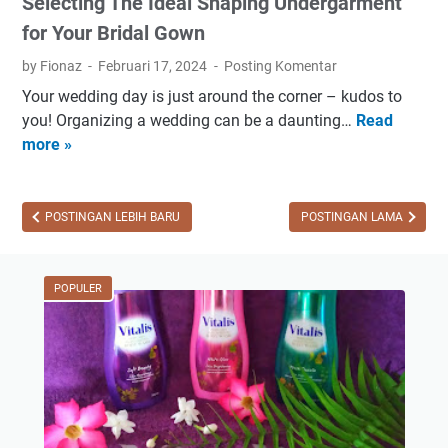
Selecting The Ideal Shaping Undergarment
,
B
S
l
for Your Bridal Gown
m
o
by Fionaz
Februari 17, 2024
Posting Komentar
a
g
Your wedding day is just around the corner – kudos to
r
g
you! Organizing a wedding can be a daunting…
Read
S
t
e
more »
e
p
r
l
h
S
e
o
e
c
POSTINGAN LEBIH BARU
POSTINGAN LAMA
n
k
t
e
a
i
G
d
n
POPULER
a
a
g
m
r
T
i
n
h
n
y
e
g
a
I
P
d
r