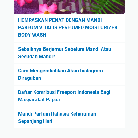
e
e
a
m
l
i
HEMPASKAN PENAT DENGAN MANDI
S
u
PARFUM VITALIS PERFUMED MOISTURIZER
h
m
BODY WASH
a
B
p
u
Sebaiknya Berjemur Sebelum Mandi Atau
i
a
Sesudah Mandi?
n
t
g
K
Cara Mengembalikan Akun Instagram
U
a
Diragukan
n
m
d
Daftar Kontribusi Freeport Indonesia Bagi
u
e
Masyarakat Papua
!
r
Mandi Parfum Rahasia Keharuman
g
Sepanjang Hari
a
r
m