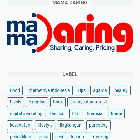
MAMA DARING
LABEL
Food
Internetnya Indonesia
Tips
agama
beauty
bisnis
blogging
book
budaya dan tradisi
digital marketing
fashion
film
finansial
home
kesehatan
lifestyle
lingkungan
parenting
pendidikan
puisi
seni
techno
traveling