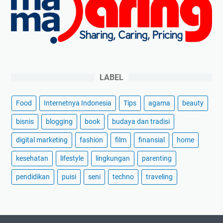
LABEL
Food
Internetnya Indonesia
Tips
agama
beauty
bisnis
blogging
book
budaya dan tradisi
digital marketing
fashion
film
finansial
home
kesehatan
lifestyle
lingkungan
parenting
pendidikan
puisi
seni
techno
traveling