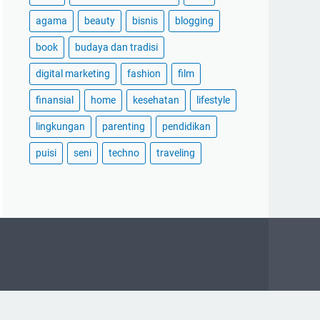
agama
beauty
bisnis
blogging
book
budaya dan tradisi
digital marketing
fashion
film
finansial
home
kesehatan
lifestyle
lingkungan
parenting
pendidikan
puisi
seni
techno
traveling