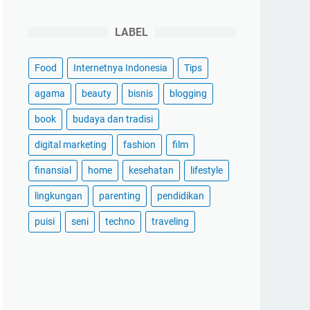
LABEL
Food
Internetnya Indonesia
Tips
agama
beauty
bisnis
blogging
book
budaya dan tradisi
digital marketing
fashion
film
finansial
home
kesehatan
lifestyle
lingkungan
parenting
pendidikan
puisi
seni
techno
traveling