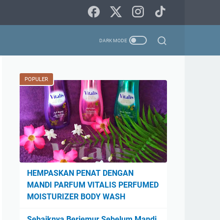
POPULER
HEMPASKAN PENAT DENGAN
MANDI PARFUM VITALIS PERFUMED
MOISTURIZER BODY WASH
Sebaiknya Berjemur Sebelum Mandi