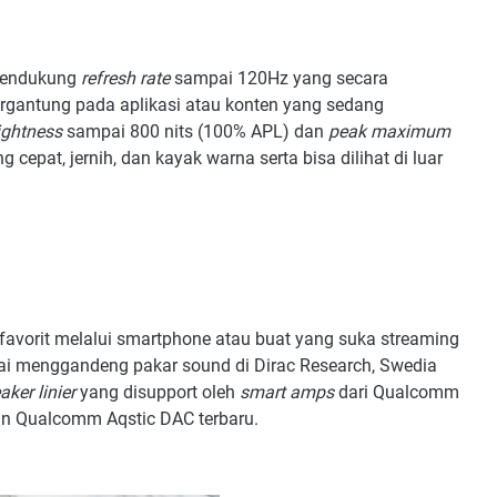
 mendukung
refresh rate
sampai 120Hz yang secara
ergantung pada aplikasi atau konten yang sedang
ightness
sampai 800 nits (100% APL) dan
peak maximum
 cepat, jernih, dan kayak warna serta bisa dilihat di luar
 favorit melalui smartphone atau buat yang suka streaming
pai menggandeng pakar sound di Dirac Research, Swedia
aker linier
yang disupport oleh
smart amps
dari Qualcomm
n Qualcomm Aqstic DAC terbaru.